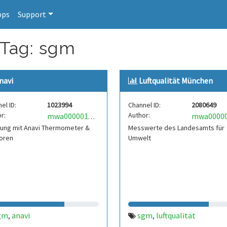
pps
Support
 Tag: sgm
navi
Luftqualität München
el ID:
1023994
Channel ID:
2080649
r:
Author:
mwa0000017790175
ung mit Anavi Thermometer &
Messwerte des Landesamts für
oren
Umwelt
gm
anavi
sgm
luftqualität
,
,