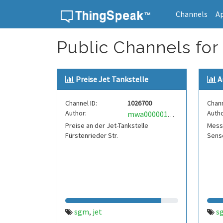
Channels
A
Skip to content
Public Channels for
Preise Jet Tankstelle
A
Channel ID:
1026700
Chann
Author:
Autho
mwa0000017790175
Preise an der Jet-Tankstelle
Mess
Fürstenrieder Str.
Sens
sgm
jet
s
,