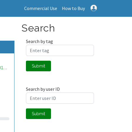
Commercial Use
How to Buy
Search
Search by tag
Submit
mwa0000017790175
Search by user ID
Submit