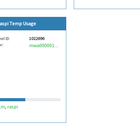
aspi Temp Usage
el ID:
1022696
r:
mwa0000017790175
gm
raspi
,