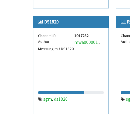
DS1820
R
Channel ID:
1017232
Chann
Author:
Autho
mwa0000017790175
Messung mit DS1820
sgm
ds1820
s
,