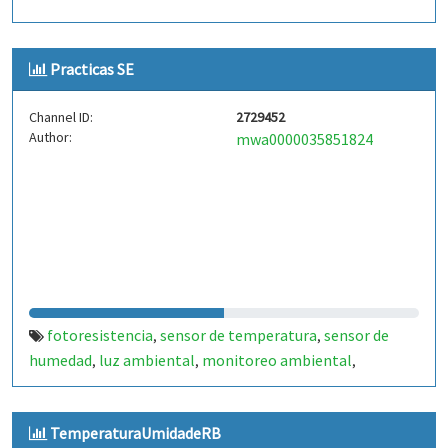
Practicas SE
Channel ID:
2729452
Author:
mwa0000035851824
fotoresistencia
sensor de temperatura
sensor de
,
,
humedad
luz ambiental
monitoreo ambiental
,
,
,
sensores iot
datos de sensores
temperatura y humedad
,
,
,
intensidad de luz
TemperaturaUmidadeRB