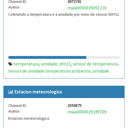
Channel ID:
2672741
Author:
mwa0000035091216
Coletando a temperatura e a umidade por meio do sensor DHT11
temperatura
umidade
dht11
sensor de temperatura
,
,
,
,
sensor de umidade temperatura ambiente
umidade
,
relativa
iot (internet of things)
arduino
,
,
,
monitoramento ambiental sensores climáticos
,
Estacion meteorologica
eletrônica.
Channel ID:
2556875
Author:
mwa0000029189709
Estacion meteorologica