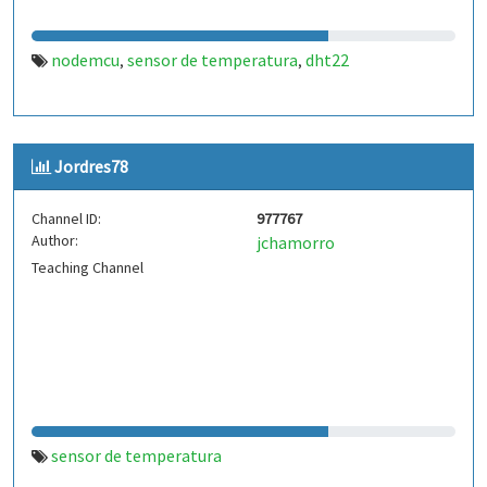
nodemcu
sensor de temperatura
dht22
,
,
Jordres78
Channel ID:
977767
Author:
jchamorro
Teaching Channel
sensor de temperatura