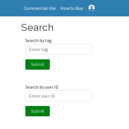
Commercial Use
How to Buy
Search
Search by tag
Submit
Search by user ID
Submit