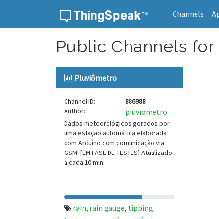
Channels
A
Skip to content
Public Channels for
Pluviômetro
Channel ID:
886988
Author:
pluviometro
Dados meteorológicos gerados por
uma estação automática elaborada
com Arduino com comunicação via
GSM. [EM FASE DE TESTES] Atualizado
a cada 10 min.
rain
rain gauge
tipping
,
,