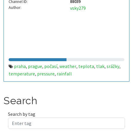
Channel ID:
88039
Author:
vsky279
praha
prague
počasí
weather
teplota
tlak
srážky
,
,
,
,
,
,
,
temperature
pressure
rainfall
,
,
Search
Search by tag