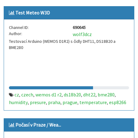
Test Meteo W3D
Channel ID:
690645
Author:
wolf3dcz
Testovací Arduino (WEMOS D1R2) s čidly DHT11, DS18B20 a
BME280
cz
czech
wemos d1 r2
ds18b20
dht22
bme280
,
,
,
,
,
,
humidity
presure
praha
prague
temperature
esp8266
,
,
,
,
,
Počasí v Praze / Wea...