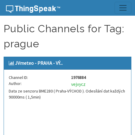
Skip to content
Public Channels for Tag:
prague
JVmeteo - PRAHA - VÝ...
Channel ID:
1976884
Author:
vejvycz
Data ze senzoru BME280 ( Praha-VÝCHOD ). Odesílání dat každých
90000ms ( 1,5min)