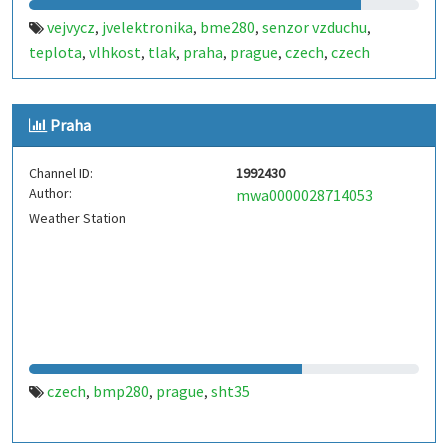
vejvycz
jvelektronika
bme280
senzor vzduchu
,
,
,
,
teplota
vlhkost
tlak
praha
prague
czech
czech
,
,
,
,
,
,
republic
bohemia
,
Praha
Channel ID:
1992430
Author:
mwa0000028714053
Weather Station
czech
bmp280
prague
sht35
,
,
,