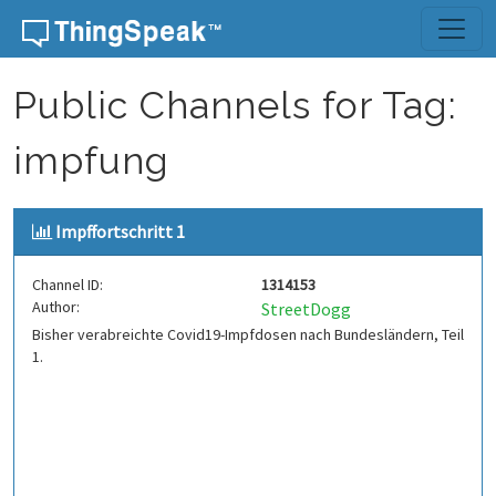
Skip to content
Public Channels for Tag:
impfung
Impffortschritt 1
Channel ID:
1314153
Author:
StreetDogg
Bisher verabreichte Covid19-Impfdosen nach Bundesländern, Teil
1.