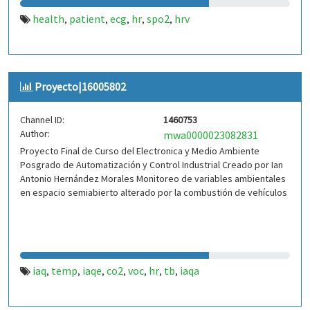
health
patient
ecg
hr
spo2
hrv
,
,
,
,
,
Proyecto|16005802
Channel ID:
1460753
Author:
mwa0000023082831
Proyecto Final de Curso del Electronica y Medio Ambiente
Posgrado de Automatización y Control Industrial Creado por Ian
Antonio Hernández Morales Monitoreo de variables ambientales
en espacio semiabierto alterado por la combustión de vehículos
iaq
temp
iaqe
co2
voc
hr
tb
iaqa
,
,
,
,
,
,
,