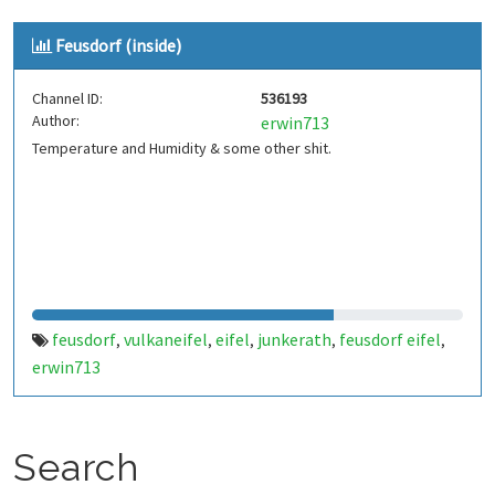
Feusdorf (inside)
Channel ID:
536193
Author:
erwin713
Temperature and Humidity & some other shit.
feusdorf
vulkaneifel
eifel
junkerath
feusdorf eifel
,
,
,
,
,
erwin713
Search