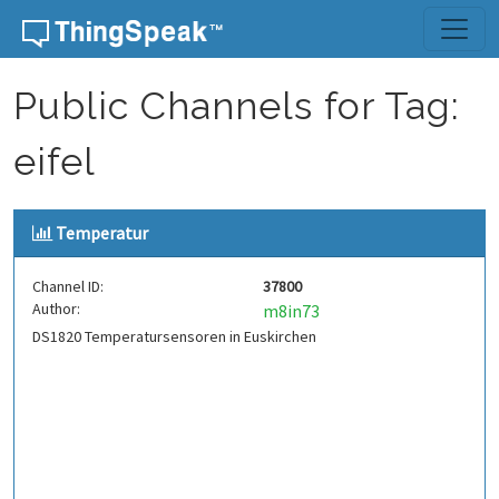
Skip to content
Public Channels for Tag:
eifel
Temperatur
Channel ID:
37800
Author:
m8in73
DS1820 Temperatursensoren in Euskirchen