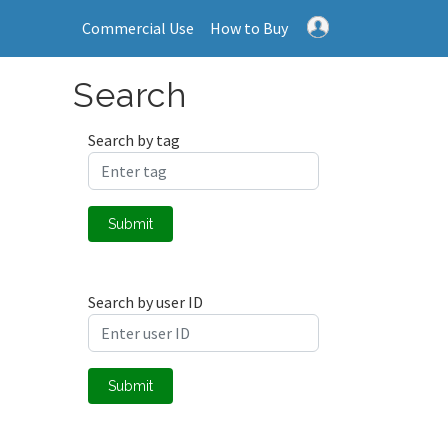
Commercial Use
How to Buy
Search
Search by tag
Submit
Search by user ID
Submit