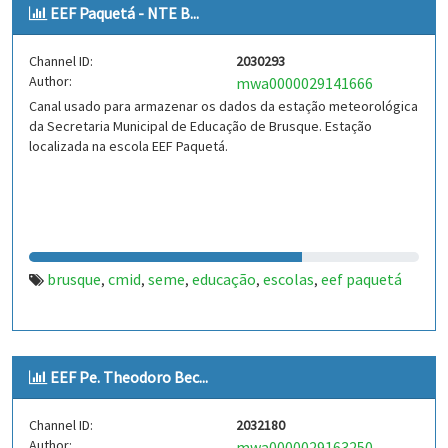
EEF Paquetá - NTE B...
Channel ID:
2030293
Author:
mwa0000029141666
Canal usado para armazenar os dados da estação meteorológica
da Secretaria Municipal de Educação de Brusque. Estação
localizada na escola EEF Paquetá.
brusque
cmid
seme
educação
escolas
eef paquetá
,
,
,
,
,
EEF Pe. Theodoro Bec...
Channel ID:
2032180
Author:
mwa0000029163250