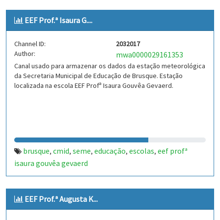
EEF Prof.ª Isaura G....
Channel ID:
2032017
Author:
mwa0000029161353
Canal usado para armazenar os dados da estação meteorológica
da Secretaria Municipal de Educação de Brusque. Estação
localizada na escola EEF Profª Isaura Gouvêa Gevaerd.
brusque
cmid
seme
educação
escolas
eef profª
,
,
,
,
,
isaura gouvêa gevaerd
EEF Prof.ª Augusta K...