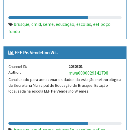
brusque
cmid
seme
educação
escolas
eef poço
,
,
,
,
,
fundo
EEF Pe. Vendelino Wi...
Channel ID:
2030301
Author:
mwa0000029141798
Canal usado para armazenar os dados da estação meteorológica
da Secretaria Municipal de Educação de Brusque. Estação
localizada na escola EEF Pe Vendelino Wiemes.
brusque
cmid
seme
educação
escolas
eef pe.