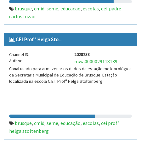
brusque
cmid
seme
educação
escolas
eef padre
,
,
,
,
,
carlos fuzão
CEI Prof.ª Helga Sto...
Channel ID:
2028238
Author:
mwa0000029118139
Canal usado para armazenar os dados da estação meteorológica
da Secretaria Municipal de Educação de Brusque. Estação
localizada na escola C.E.I. Profª Helga Stoltenberg.
brusque
cmid
seme
educação
escolas
cei profª
,
,
,
,
,
helga stoltenberg