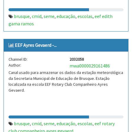
brusque
cmid
seme
educação
escolas
eef edith
,
,
,
,
,
gama ramos
EEF Ayres Gevaerd -...
Channel ID:
2032058
Author:
mwa0000029161486
Canal usado para armazenar os dados da estação meteorológica
da Secretaria Municipal de Educação de Brusque. Estação
localizada na escola EEF Rotary Club Companheiro Ayres
Gevaerd.
brusque
cmid
seme
educação
escolas
eef rotary
,
,
,
,
,
club companheiro ayres gevaerd