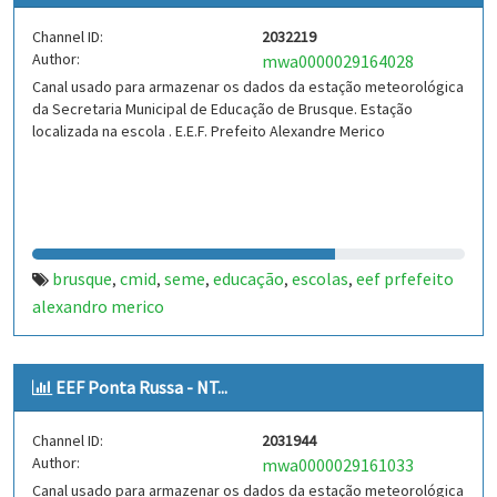
Channel ID:
2032219
Author:
mwa0000029164028
Canal usado para armazenar os dados da estação meteorológica
da Secretaria Municipal de Educação de Brusque. Estação
localizada na escola . E.E.F. Prefeito Alexandre Merico
brusque
cmid
seme
educação
escolas
eef prfefeito
,
,
,
,
,
alexandro merico
EEF Ponta Russa - NT...
Channel ID:
2031944
Author:
mwa0000029161033
Canal usado para armazenar os dados da estação meteorológica