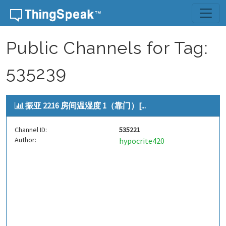
Skip to content
Public Channels for Tag:
535239
振亚 2216 房间温湿度 1（靠门）[...
Channel ID:
535221
Author:
hypocrite420