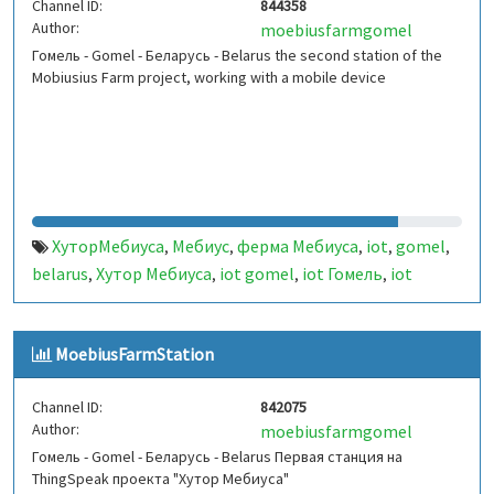
Channel ID:
844358
Author:
moebiusfarmgomel
Гомель - Gomel - Беларусь - Belarus the second station of the
Mobiusius Farm project, working with a mobile device
ХуторМебиуса
Мебиус
ферма Мебиуса
iot
gomel
,
,
,
,
,
belarus
Хутор Мебиуса
iot gomel
iot Гомель
iot
,
,
,
,
Беларусь
Беларусь
,
MoebiusFarmStation
Channel ID:
842075
Author:
moebiusfarmgomel
Гомель - Gomel - Беларусь - Belarus Первая станция на
ThingSpeak проекта "Хутор Мебиуса"