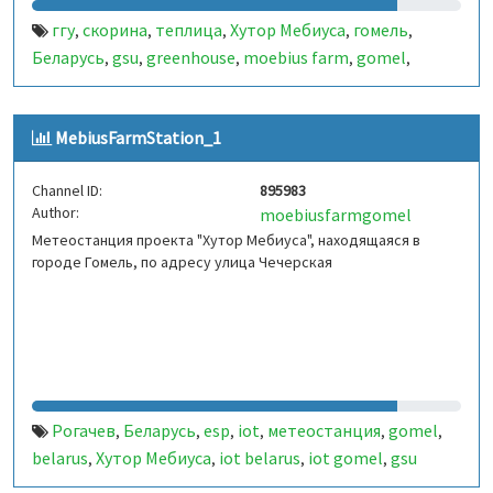
ггу
скорина
теплица
Хутор Мебиуса
гомель
,
,
,
,
,
Беларусь
gsu
greenhouse
moebius farm
gomel
,
,
,
,
,
belarus
MebiusFarmStation_1
Channel ID:
895983
Author:
moebiusfarmgomel
Метеостанция проекта "Хутор Мебиуса", находящаяся в
городе Гомель, по адресу улица Чечерская
Рогачев
Беларусь
esp
iot
метеостанция
gomel
,
,
,
,
,
,
belarus
Хутор Мебиуса
iot belarus
iot gomel
gsu
,
,
,
,