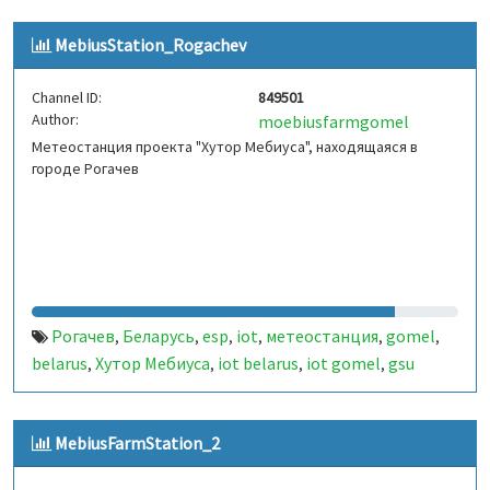
MebiusStation_Rogachev
Channel ID:
849501
Author:
moebiusfarmgomel
Метеостанция проекта "Хутор Мебиуса", находящаяся в
городе Рогачев
Рогачев
Беларусь
esp
iot
метеостанция
gomel
,
,
,
,
,
,
belarus
Хутор Мебиуса
iot belarus
iot gomel
gsu
,
,
,
,
MebiusFarmStation_2