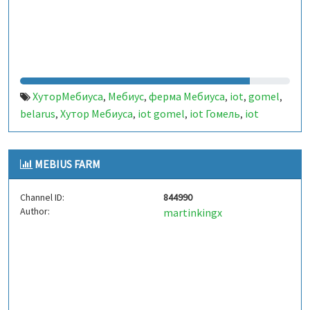
ХуторМебиуса
Мебиус
ферма Мебиуса
iot
gomel
,
,
,
,
,
belarus
Хутор Мебиуса
iot gomel
iot Гомель
iot
,
,
,
,
Беларусь
Беларусь
,
MEBIUS FARM
Channel ID:
844990
Author:
martinkingx