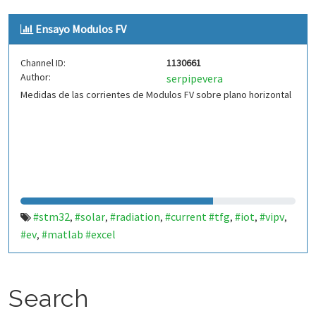
Ensayo Modulos FV
Channel ID:
1130661
Author:
serpipevera
Medidas de las corrientes de Modulos FV sobre plano horizontal
#stm32
#solar
#radiation
#current #tfg
#iot
#vipv
,
,
,
,
,
,
#ev
#matlab #excel
,
Search