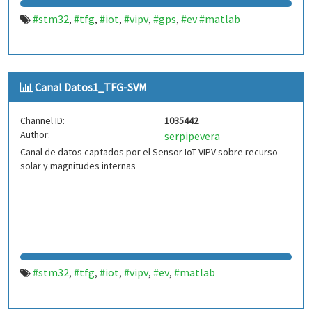
#stm32
#tfg
#iot
#vipv
#gps
#ev #matlab
,
,
,
,
,
Canal Datos1_TFG-SVM
Channel ID:
1035442
Author:
serpipevera
Canal de datos captados por el Sensor IoT VIPV sobre recurso
solar y magnitudes internas
#stm32
#tfg
#iot
#vipv
#ev
#matlab
,
,
,
,
,