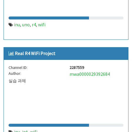
inu
uno
r4
wifi
,
,
,
Real R4 WiFi Project
Channel ID:
2287559
Author:
mwa0000029392684
실습 과제
inu
iot
wifi