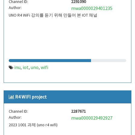
Channel ID:
2291090
Author:
mwa0000029401235
UNO R4 WiFi 강의를 듣기 위해 만들어 본 IOT 채널
inu
iot
uno
wifi
,
,
,
R4 WIFI project
Channel ID:
2287671
Author:
mwa0000029492927
2023 1001 과제 (uno r4 wifi)