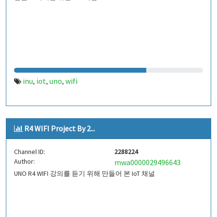
inu
iot
uno
wifi
,
,
,
R4 WIFI Project By 2...
Channel ID:
2288224
Author:
mwa0000029496643
UNO R4 WIFI 강의를 듣기 위해 만들어 본 IoT 채널