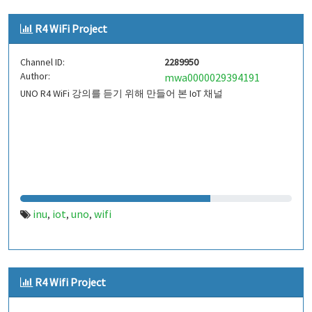
R4 WiFi Project
Channel ID:
2289950
Author:
mwa0000029394191
UNO R4 WiFi 강의를 듣기 위해 만들어 본 IoT 채널
inu
iot
uno
wifi
,
,
,
R4 Wifi Project