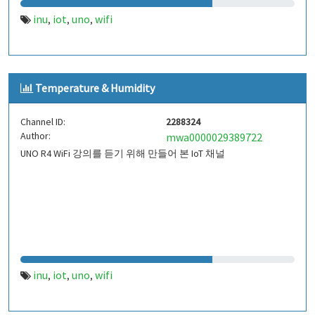
inu
iot
uno
wifi
,
,
,
Temperature & Humidity
Channel ID:
2288324
Author:
mwa0000029389722
UNO R4 WiFi 강의를 듣기 위해 만들어 본 IoT 채널
inu
iot
uno
wifi
,
,
,