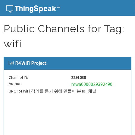
Skip to content
Public Channels for Tag:
wifi
R4 WiFi Project
Channel ID:
2291039
Author:
mwa0000029392490
UNO R4 WiFi 강의를 듣기 위해 만들어 본 IoT 채널