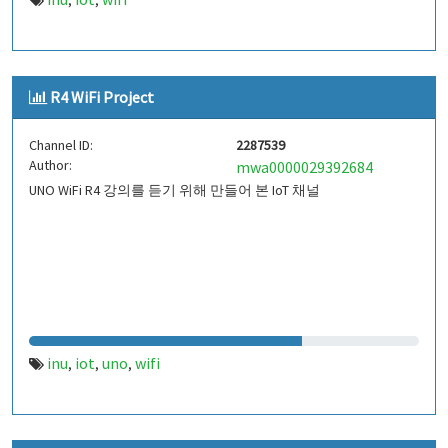
,
,
R4 WiFi Project
Channel ID:
2287539
Author:
mwa0000029392684
UNO WiFi R4 강의를 듣기 위해 만들어 본 IoT 채널
inu
iot
uno
wifi
,
,
,