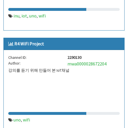
inu
iot
uno
wifi
,
,
,
R4 WiFi Project
Channel ID:
2290130
Author:
mwa0000028672204
강의를 듣기 위해 만들어 본 IoT채널
uno
wifi
,