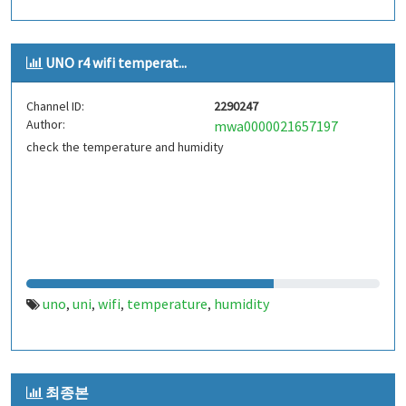
UNO r4 wifi temperat...
Channel ID:
2290247
Author:
mwa0000021657197
check the temperature and humidity
uno
uni
wifi
temperature
humidity
,
,
,
,
최종본