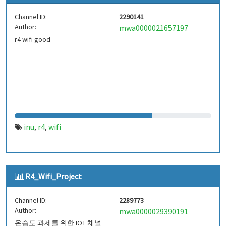
Channel ID:
2290141
Author:
mwa0000021657197
r4 wifi good
inu
r4
wifi
,
,
R4_Wifi_Project
Channel ID:
2289773
Author:
mwa0000029390191
온습도 과제를 위한 IOT 채널