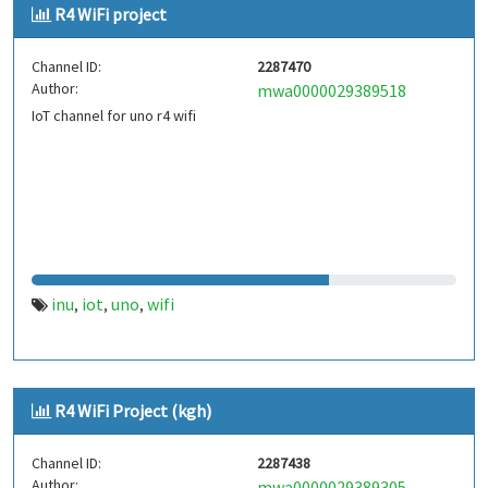
R4 WiFi project
Channel ID:
2287470
Author:
mwa0000029389518
IoT channel for uno r4 wifi
inu
iot
uno
wifi
,
,
,
R4 WiFi Project (kgh)
Channel ID:
2287438
Author:
mwa0000029389305