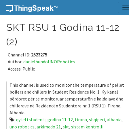
Skip to content
SKT RSU 1 Godina 11-12
(2)
Channel ID:
2523275
Author:
danielbundoUNORobotics
Access: Public
This channel is used to monitor the temperature of pellet
boilers and chillers in Student Residence No. 1. Ky kanal
përdoret për të monitoruar temperaturën e kaldajave dhe
chillerave në Rezidencën Studentore nr. 1 (RSU 1). Tirana,
Albania
qyteti studenti
,
godina 11-12
,
tirana
,
shqipëri
,
albania
,
uno robotics
,
arkimedo 21
,
skt
,
sistem kontrolli