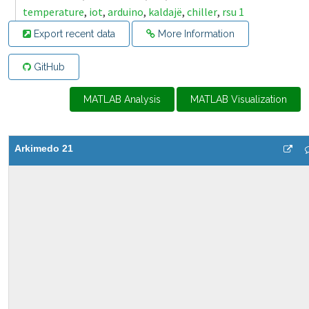
temperature
,
iot
,
arduino
,
kaldajë
,
chiller
,
rsu 1
Export recent data
More Information
GitHub
MATLAB Analysis
MATLAB Visualization
Arkimedo 21