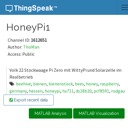
Skip to content
HoneyPi1
Channel ID:
1612651
Author:
ThoMan
Access: Public
Volk 22 Stockwaage Pi Zero mit WittyPi und Solarzelle im
Realbetrieb
beehive
,
bienen
,
bienenstock
,
bees
,
honey
,
raspberry
,
germany
,
hessen
,
honeypi
,
hx711
,
ds18b20
,
pcf8591
,
rodgau
Export recent data
MATLAB Analysis
MATLAB Visualization