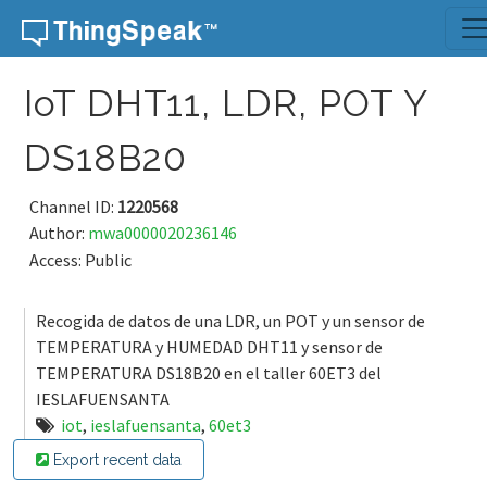
Skip to content
IoT DHT11, LDR, POT Y
DS18B20
Channel ID:
1220568
Author:
mwa0000020236146
Access: Public
Recogida de datos de una LDR, un POT y un sensor de
TEMPERATURA y HUMEDAD DHT11 y sensor de
TEMPERATURA DS18B20 en el taller 60ET3 del
IESLAFUENSANTA
iot
,
ieslafuensanta
,
60et3
Export recent data