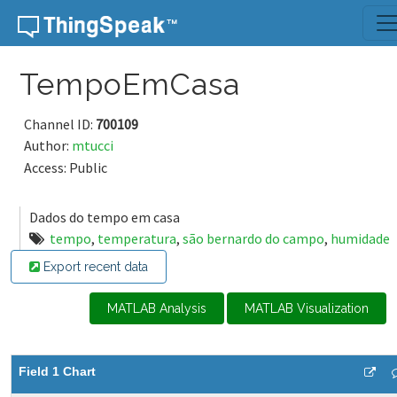
Skip to content
TempoEmCasa
Channel ID:
700109
Author:
mtucci
Access: Public
Dados do tempo em casa
tempo
,
temperatura
,
são bernardo do campo
,
humidade
Export recent data
MATLAB Analysis
MATLAB Visualization
Field 1 Chart