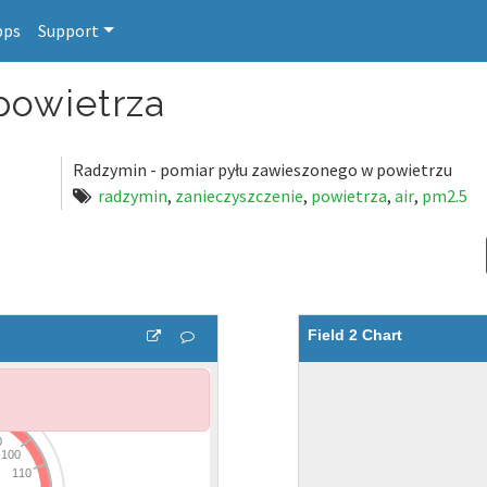
pps
Support
powietrza
Radzymin - pomiar pyłu zawieszonego w powietrzu
radzymin
,
zanieczyszczenie
,
powietrza
,
air
,
pm2.5
Field 2 Chart