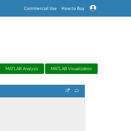
Commercial Use
How to Buy
MATLAB Analysis
MATLAB Visualization