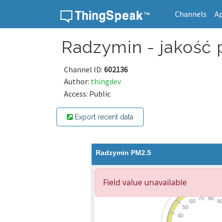
Channels
A
Skip to content
Radzymin - jakość 
Channel ID:
602136
Author:
thingdev
Access: Public
Export recent data
Radzymin PM2.5