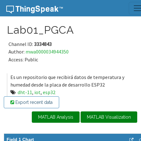
Skip to content
Lab01_PGCA
Channel ID:
3334843
Author:
mwa0000034944350
Access: Public
Es un repositorio que recibirá datos de temperatura y
humedad desde la placa de desarrollo ESP32
dht-11
,
iot
,
esp32
Export recent data
MATLAB Analysis
MATLAB Visualization
Field 1 Chart