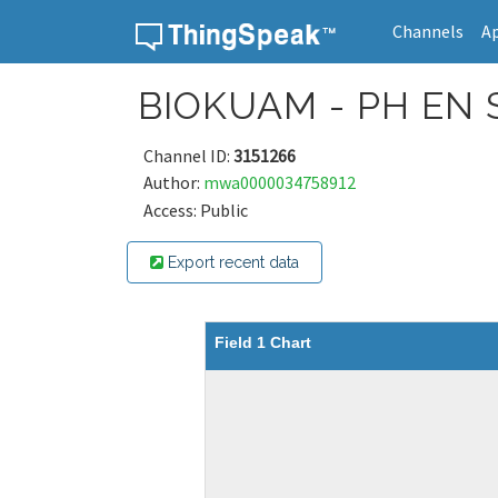
Channels
A
Skip to content
BIOKUAM - PH EN 
Channel ID:
3151266
Author:
mwa0000034758912
Access: Public
Export recent data
Field 1 Chart