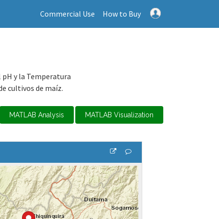
Commercial Use
How to Buy
l pH y la Temperatura
de cultivos de maíz.
MATLAB Analysis
MATLAB Visualization