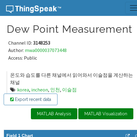
Skip to content
Dew Point Measurement
Channel ID:
3148253
Author:
mwa0000037073448
Access: Public
온도와 습도를 다른 채널에서 읽어와서 이슬점을 계산하는
채널
korea
,
incheon
,
인천
,
이슬점
Export recent data
MATLAB Analysis
MATLAB Visualization
Field 1 Chart