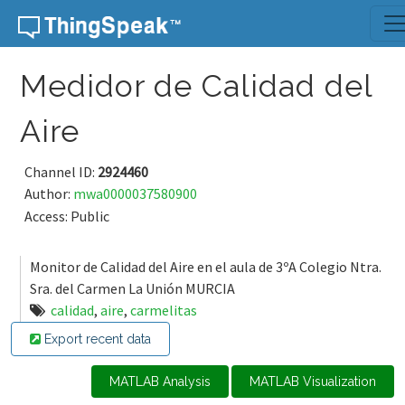
Skip to content
Medidor de Calidad del
Aire
Channel ID:
2924460
Author:
mwa0000037580900
Access: Public
Monitor de Calidad del Aire en el aula de 3ºA Colegio Ntra.
Sra. del Carmen La Unión MURCIA
calidad
,
aire
,
carmelitas
Export recent data
MATLAB Analysis
MATLAB Visualization