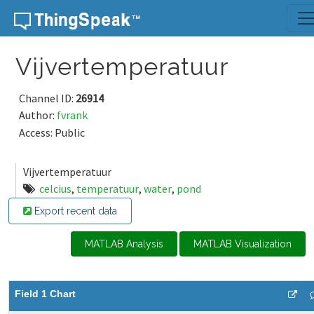
Skip to content
Vijvertemperatuur
Channel ID:
26914
Author:
fvrank
Access: Public
Vijvertemperatuur
celcius
,
temperatuur
,
water
,
pond
Export recent data
MATLAB Analysis
MATLAB Visualization
Field 1 Chart