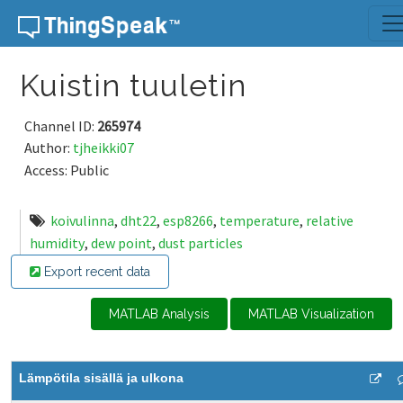
Skip to content
Kuistin tuuletin
Channel ID:
265974
Author:
tjheikki07
Access: Public
koivulinna
,
dht22
,
esp8266
,
temperature
,
relative
humidity
,
dew point
,
dust particles
Export recent data
MATLAB Analysis
MATLAB Visualization
Lämpötila sisällä ja ulkona