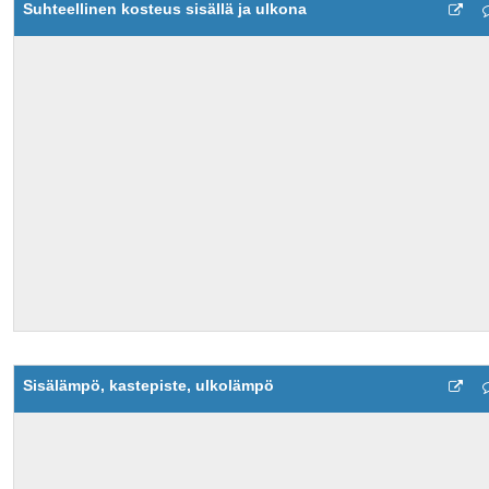
Suhteellinen kosteus sisällä ja ulkona
Sisälämpö, kastepiste, ulkolämpö