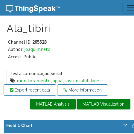
Skip to content
Ala_tibiri
Channel ID:
265528
Author:
joaquimneto
Access: Public
Testa comunicação Serial
monitoramento
,
agua
,
sustentabilidade
Export recent data
More Information
MATLAB Analysis
MATLAB Visualization
Field 1 Chart