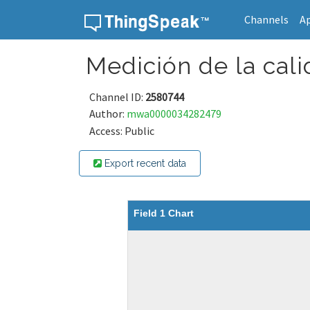
Channels
A
Skip to content
Medición de la cali
Channel ID:
2580744
Author:
mwa0000034282479
Access: Public
Export recent data
Field 1 Chart