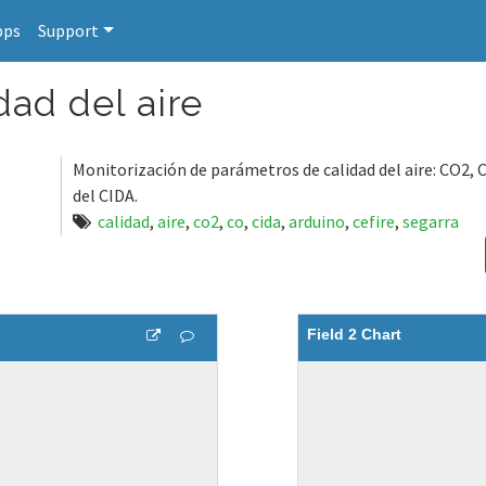
pps
Support
dad del aire
Monitorización de parámetros de calidad del aire: CO2, C
del CIDA.
calidad
,
aire
,
co2
,
co
,
cida
,
arduino
,
cefire
,
segarra
Field 2 Chart