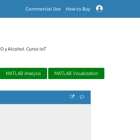
Commercial Use
How to Buy
O y Alcohol. Curso IoT
MATLAB Analysis
MATLAB Visualization