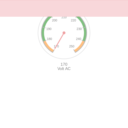
210
200
220
190
230
180
240
170
250
170
Volt AC